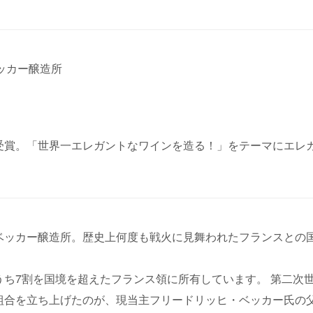
ヒ・ベッカー醸造所
受賞。「世界一エレガントなワインを造る！」をテーマにエレ
ベッカー醸造所。歴史上何度も戦火に見舞われたフランスとの
うち7割を国境を超えたフランス領に所有しています。 第二次
組合を立ち上げたのが、現当主フリードリッヒ・ベッカー氏の