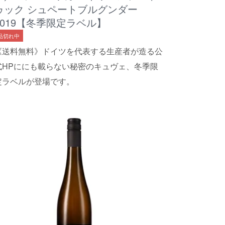
ゥック シュペートブルグンダー
2019【冬季限定ラベル】
品切れ中
《送料無料》ドイツを代表する生産者が造る公
式HPににも載らない秘密のキュヴェ、冬季限
定ラベルが登場です。