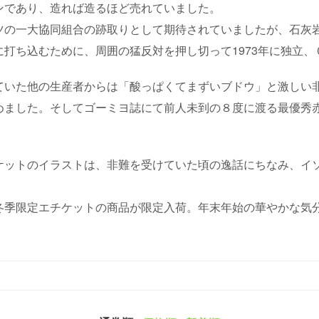
ンであり、造れば造るほど売れていました。
ツの一大協同組合の跡取りとして期待されていましたが、石灰
打ち込むために、周囲の猛反対を押し切って1973年に独立
ていた他の生産者からは「酸っぱくてまずいブドウ」と激しい
めました。そしてゴーミヨ誌にて前人未到の８度に渡る最優秀
ケットのイラストは、非難を受けていた頃の逸話にちなみ、イ
冬季限定エチケットの商品が限定入荷。年末年始の華やかな気