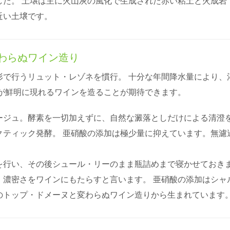
た。 土壌は主に火山灰の風化で生成された赤い粘土と火成岩
近い土壌です。
わらぬワイン造り
形で行うリュット・レゾネを慣行。 十分な年間降水量により、
性が鮮明に現れるワインを造ることが期待できます。
ージュ。酵素を一切加えずに、自然な澱落としだけによる清澄
クティック発酵。 亜硝酸の添加は極少量に抑えています。無濾
を行い、その後シュール・リーのまま瓶詰めまで寝かせておき
、濃密さをワインにもたらすと言います。 亜硝酸の添加はシャ
のトップ・ドメーヌと変わらぬワイン造りから生まれています