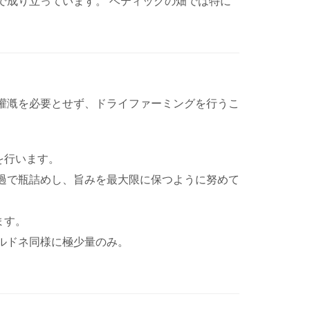
で成り立っています。 ベティッグの畑では特に
灌漑を必要とせず、ドライファーミングを行うこ
を行います。
過で瓶詰めし、旨みを最大限に保つように努めて
ます。
ルドネ同様に極少量のみ。
。