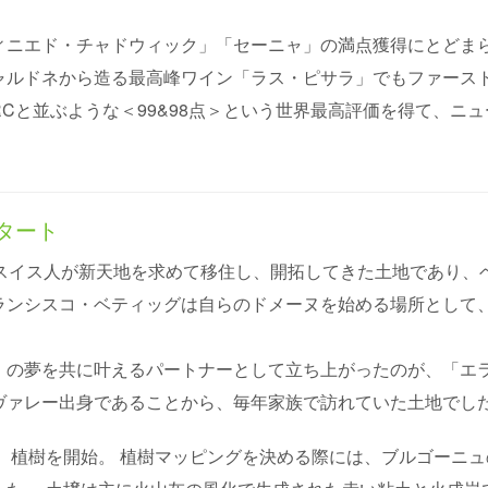
ィニエド・チャドウィック」「セーニャ」の満点獲得にとどま
ルドネから造る最高峰ワイン「ラス・ピサラ」でもファーストヴ
RCと並ぶような＜99&98点＞という世界最高評価を得て、ニ
タート
のスイス人が新天地を求めて移住し、開拓してきた土地であり、
ランシスコ・ベティッグは自らのドメーヌを始める場所として
」の夢を共に叶えるパートナーとして立ち上がったのが、「エ
ヴァレー出身であることから、毎年家族で訪れていた土地でし
し、植樹を開始。 植樹マッピングを決める際には、ブルゴーニ