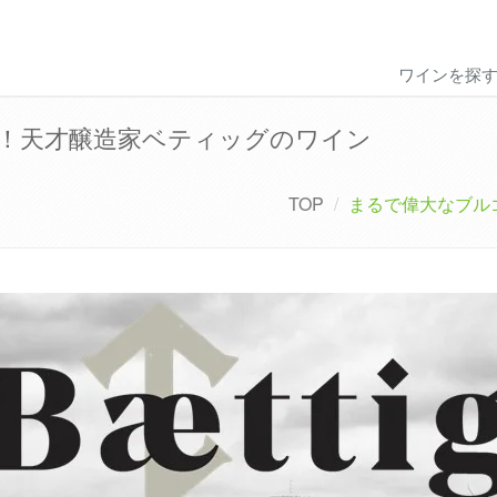
ワインを探
！天才醸造家ベティッグのワイン
TOP
まるで偉大なブル