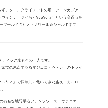
らず、クールクライメットの畑「アコンカグア・
ィンテージから＜98&96点＞という高得点を
ューワールドのピノ・ノワール＆シャルドネで
ベティッグ家もその一人です。
、家族の原点であるマジェコ・ヴァレーのトライ
ラスリス」で長年共に働いてきた盟友、カルロ
た。
ュの有名な地質学者フランソワーズ・ヴァニエ・