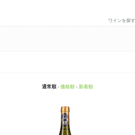
ワインを探
通常順
-
価格順
-
新着順