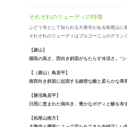
それぞれのリューディの特徴
ぶどう寺として知られる大善寺がある柏尾山に
それぞれのリューディはブルゴーニュのグラン
【菱山】
標高の高さ、西向き斜面がもたらす冷涼さ。“
【（菱山）鳥居平】
南西向き斜面に起因する緻密な酸と柔らかな果
【勝沼鳥居平】
日照に恵まれた南向き、豊かなボディと酸を有す
【柏尾山南方】
大善寺と檀家によって守られてきた由緒正しい