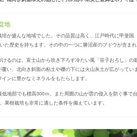
盆地
栽培が盛んな地域でした。その品質は高く、江戸時代に甲斐国
ていた歴史を持ちます。その中の一つに勝沼産のブドウが含まれ
づけるのは、富士山から吹き下ろす冷たい風「笹子おろし」の
が覆い、北向き斜面の粘土や礫の下には火山灰土が広がってい
ワインに豊かなミネラルをもたらします。
、最低地部でも標高300ｍ。また周囲の山が雲の侵入を防ぐ事
り、果樹栽培も非常に適した条件を備えています。