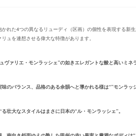
抱かれた4つの異なるリューディ（区画）の個性を表現する新生
クリュを連想させる偉大な特徴があります。
シュヴァリエ・モンラッシェ”の如きエレガントな酸と高いミネ
実味のバランス、品格のある余韻へと導かれる様は“”モンラッ
る壮大なスタイルはまさに日本の“ル・モンラッシェ”。
畑。南向き斜面ゆえの熟した甲州の赤い果実と豊満なボディは“