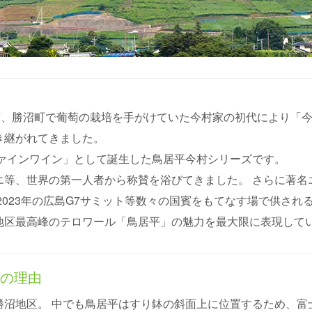
頭、勝沼町で葡萄の栽培を手がけていた今村家の初代により「
き継がれてきました。
ファインワイン」として誕生した鳥居平今村シリーズです。
エ等、世界の第一人者から称賛を浴びてきました。 さらに著名
2023年の広島G7サミット等数々の国賓をもてなす場で供さ
地区最高峰のテロワール「鳥居平」の魅力を最大限に表現して
その理由
勝沼地区。 中でも鳥居平はすり鉢の斜面上に位置するため、富