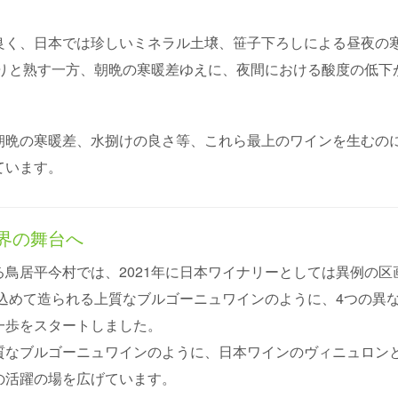
良く、日本では珍しいミネラル土壌、笹子下ろしによる昼夜の
かりと熟す一方、朝晩の寒暖差ゆえに、夜間における酸度の低下
朝晩の寒暖差、水捌けの良さ等、これら最上のワインを生むの
ています。
界の舞台へ
鳥居平今村では、2021年に日本ワイナリーとしては異例の
を込めて造られる上質なブルゴーニュワインのように、4つの異
一歩をスタートしました。
質なブルゴーニュワインのように、日本ワインのヴィニュロン
の活躍の場を広げています。