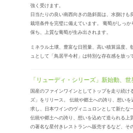
強く受けます。
日当たりの良い南西向きの急斜面は、水捌けも
栽培条件を完璧に備えています。 葡萄がしっ
保ち、上質な葡萄が生み出されます。
ミネラル土壌、豊富な日照量、高い積算温度、
ュとして「鳥居平今村」は特別な存在感を放っ
「リューディ・シリーズ」新始動、世
国産のファインワインとしてトップを走り続ける
ズ」をリリース。 伝統や郷土への誇り、想い
求し、日本ワインのヴィニュロンとして新たな
伝統や郷土への誇り、想いを込めて造られる上
の著名な星付きレストランへ販売するなど、そ