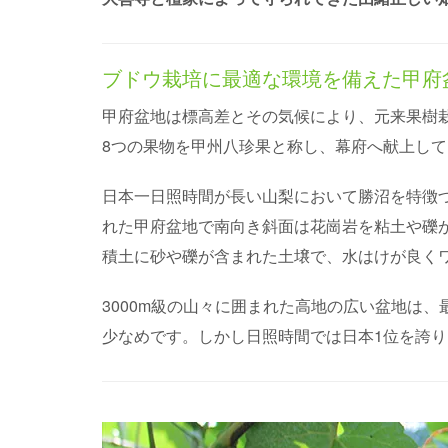
ブドウ栽培に最適な環境を備えた甲府
甲府盆地は標高差とその気候により、元来果樹
8つの果物を甲州八珍果と称し、幕府へ献上し
日本一日照時間が長い山梨において勝沼を特徴
れた甲府盆地で南向き斜面は花崗岩を粘土や礫
積土に砂や礫が含まれた土壌で、水はけが良く
3000m級の山々に囲まれた高地の広い盆地は
少なめです。しかし日照時間では日本1位を誇