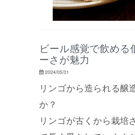
ビール感覚で飲める
ーさが魅力
2024/05/31
リンゴから造られる醸造
か？
リンゴが古くから栽培